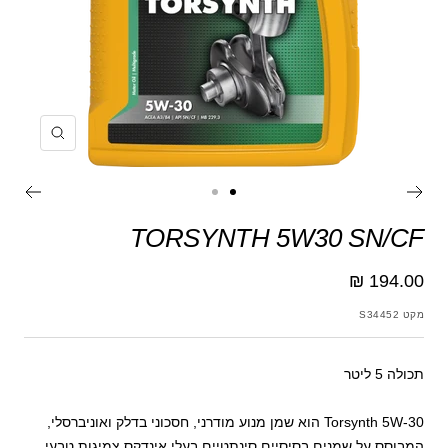
הקרב
עבור
עבור
לשקופית
לשקופית
TORSYNTH 5W30 SN/CF
מחיר
194.00 ₪
מבצע
מקט
S34452
תכולה 5 ליטר
Torsynth 5W-30 הוא שמן מנוע מודרני, חסכוני בדלק ואוניברסלי,
המבוסס על שמנים בסיסיים סינתטיים בעלי אינדקס צמיגות טבעי