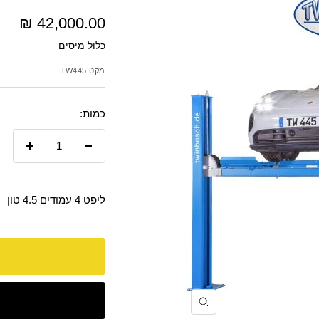
מחיר
42,000.00 ₪
כלול מיסים
מבצע
מקט
TW445
כמות:
הקטנת
הגדל
כמות
כמות
ליפט 4 עמודים 4.5 טון
הקרב