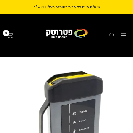
לג
משלוח חינם עד הבית בהזמנה מעל 300 ש״ח
תוכן
Petrotech
0
ניווט