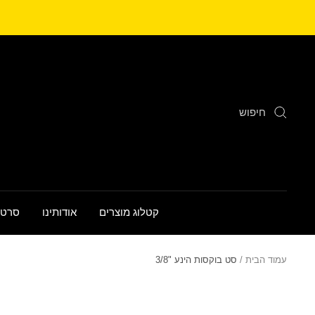
לג
תוכן
קטלוג מוצרים
אודותינו
סרטו
עמוד הבית
סט בוקסות הינע "3/8