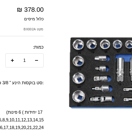
מחיר
378.00 ₪
כלול מיסים
מבצע
מקט
BX002A
כמות:
הקטנת
הגדל
כמות
כמות
:
סט בוקסות הינע " 3/8 כולל
17 יחידות ) 6 פינות)
6,8,9,10,11,12,13,14,15,
16,17,18,19,20,21,22,24 מ"