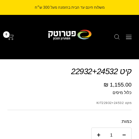
לג
משלוח חינם עד הבית בהזמנה מעל 300 ש״ח
תוכן
Petrotech
0
ניווט
קיט 22932+24532
מחיר
1,155.00 ₪
כלול מיסים
מבצע
מקט
KIT22932+24532
כמות:
הקטנת
הגדל