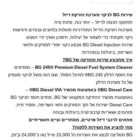
כמות
כמות
שירות BG לניקוי מערכת הזרקת דיזל
תחזוקה חכמה לדיזל – יותר כוח, פחות פיח
מערכות הזרקת הדיזל המודרניות פועלות בלחצים גבוהים ודורשות
ניקוי תקופתי כדי לשמור על יעילות, חיסכון ואורך חיי המנוע
שירות BG Diesel Injection מבצע ניקוי יסודי למזרקים ולתאי
השריפה, ביעילות ובמהירות
איך מתבצע שירות ההזרקה של BG?
BG 245® Premium Diesel Fuel System Cleaner
– מוסיפים
את תוסף הדלק BG 245® למיכל הסולר, שם הוא פועל לניקוי מעמיק
של כל מערכת הדלק
BG Diesel Care® באמצעות מכשיר BG Diesel VIA®
–
באמצעות מכשיר ההזרקה המקצועי של BG, מוזרם חומר הניקוי BG
Diesel Care ישירות אל תוך המזרקים ותאי השריפה, ומסיר פיח,
מזהמים ושאריות קרבוניזציה ביעילות גבוהה
מתאים לרכבי דיזל פרטיים, מסחריים וציים תעשייתיים
מתי להציע את השירות ללקוח?
BG ממליצה לבצע את השירות כל 15,000 מייל (או כ־24,000 ק"מ),