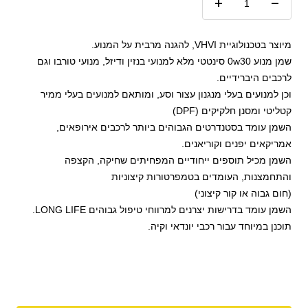
הקטנת
הגדל
כמות
כמות
מיוצר בטכנולוגיית VHVI, להגנה מרבית על המנוע.
שמן מנוע 0w30 סינטטי מלא למנועי בנזין ודיזל, מנועי טורבו וגם
לרכבים היברידיים.
וכן למנועים בעלי מנגנון עצור וסע, ומותאם למנועים בעלי ממיר
קטליטי ומסנן חלקיקים (DPF)
השמן עומד בסטנדרטים הגבוהים ביותר לרכבים אירופאים,
אמריקאים יפנים וקוריאנים.
השמן מכיל תוספים ייחודיים המפחיתים שחיקה, הקצפה
והתחמצנות, העומדים בטמפרטורות קיצוניות
(חום גבוה או קור קיצוני)
השמן עומד בדרישות יצרנים למרווחי טיפול גבוהים LONG LIFE.
תוכנן במיוחד עבור רכבי יונדאי וקיה.