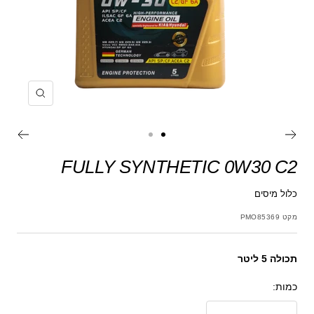
הקרב
עבור
עבור
לשקופית
לשקופית
FULLY SYNTHETIC 0W30 C2
כלול מיסים
מקט
PMO85369
תכולה 5 ליטר
כמות: