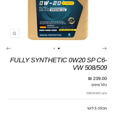
הקרב
עבור
עבור
לשקופית
לשקופית
FULLY SYNTHETIC 0W20 SP C6-
VW 508/509
מחיר
239.00 ₪
כלול מיסים
מבצע
מקט
PMO85895
תכולה 5 ליטר