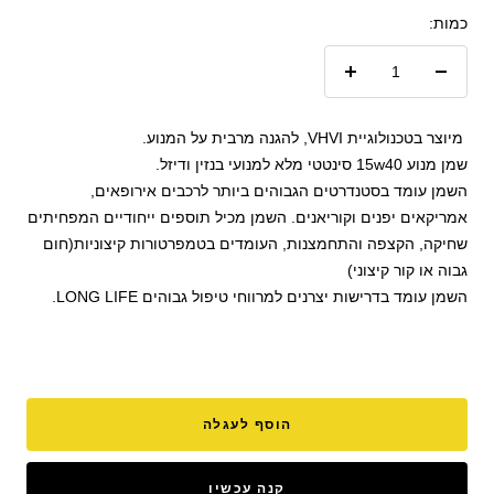
כמות:
הקטנת
הגדל
כמות
כמות
מיוצר בטכנולוגיית VHVI, להגנה מרבית על המנוע.
שמן מנוע 15w40 סינטטי מלא למנועי בנזין ודיזל.
השמן עומד בסטנדרטים הגבוהים ביותר לרכבים אירופאים,
אמריקאים יפנים וקוריאנים. השמן מכיל תוספים ייחודיים המפחיתים
שחיקה, הקצפה והתחמצנות, העומדים בטמפרטורות קיצוניות(חום
גבוה או קור קיצוני)
השמן עומד בדרישות יצרנים למרווחי טיפול גבוהים LONG LIFE.
הוסף לעגלה
קנה עכשיו