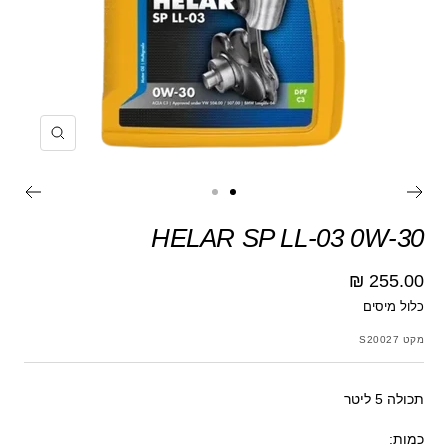
הקרב
עבור
עבור
לשקופית
לשקופית
HELAR SP LL-03 0W-30
מחיר
255.00 ₪
כלול מיסים
מבצע
מקט
S20027
תכולה 5 ליטר
כמות: