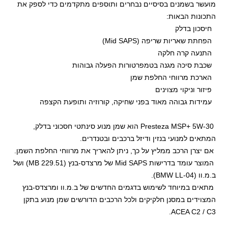
מועשר בשמנים בסיסיים נבחרים ותוספים מתקדמים כדי לספק את
התכונות הבאות:
חיסכון בדלק
הפחתת שאריות שריפה (Mid SAPS)
התנעה קרה חלקה
שכבת סיכה מגנה בטמפרטורות הפעלה גבוהות
הארכת מרווחי החלפת שמן
פיזור וניקוי מצוינים
עמידות גבוהה מאוד בפני שחיקה, קורוזיה ותופעת הקצפה
Presteza MSP+ 5W-30 הוא שמן מנוע סינתטי חסכוני בדלק,
המתאים למנועי בנזין ודיזל ברכבים ובטנדרים.
אם יצרן הרכב ממליץ על כך, ניתן להאריך את מרווחי החלפת השמן.
המוצר עומד בדרישות Mid SAPS של מרצדס-בנץ (MB 229.51) ושל
ב.מ.וו (BMW LL-04).
מתאים במיוחד לשימוש בדגמים החדשים של ב.מ.וו ומרצדס-בנץ
המצוידים במסנן חלקיקים ולכל הרכבים הדורשים שמן מנוע בתקן
ACEA C2 / C3.