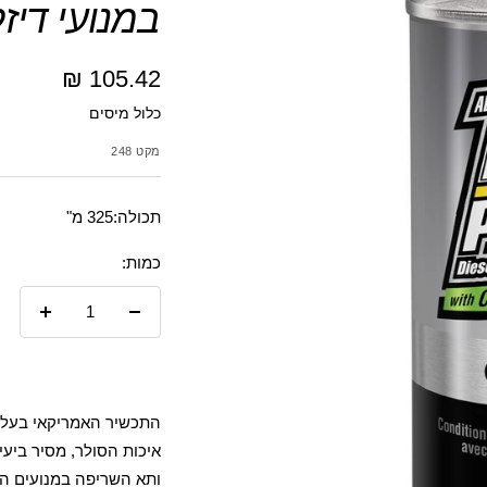
במנועי די
מחיר
105.42 ₪
כלול מיסים
מבצע
מקט
248
תכולה:325 מ"
כמות:
הקטנת
הגדל
כמות
כמות
התכשיר האמריקאי בעל 
איכות הסולר, מסיר ביע
ותא השריפה במנועים המ