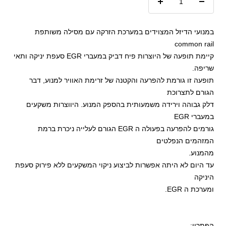
הקטנת
הגדל
כמות
כמות
במנועי הדיזל המצוידים במערכת הזרקה עם מסילה משותפת
common rail
קיימת תופעה של היוצרות פיח דביק במעברי EGR סעפת יניקה ותאי
שריפה.
תופעה זו גורמת להפרעה והקטנה של זרימת האוויר למנוע, דבר
הגורם לתצרוכת
דלק גבוהה וירידה משמעותית בהספק המנוע. היווצרות משקעים
במעברי EGR
גורמים להפרעה בפעולה ה EGR הגורם לעלייה ניכרת ברמת
המזהמים הנפלטים
מהמנוע.
עד היום לא היתה אפשרות לביצוע ניקוי המשקעים ללא פירוק סעפת
היניקה
ומערכת ה EGR.
הפתרון: