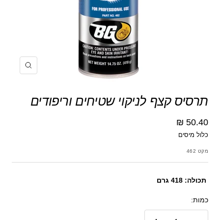
הקרב
תרסיס קצף לניקוי שטיחים וריפודים
מחיר
50.40 ₪
כלול מיסים
מבצע
מקט
462
תכולה: 418 גרם
כמות: