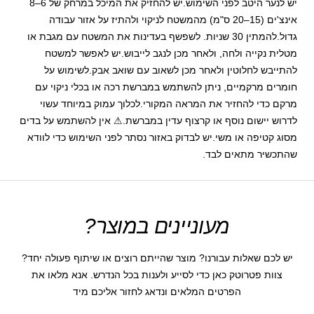
יש לנער היטב לפני השימוש.יש להחזיק את המיכל במרחק של 6–8
אינצ'ים (15–20 ס"מ) מהמשטח לניקוי ולהתיז על אזור עבודה
גדול.להמתין 30 שניות. לשפשף בעדינות את המשטח עם מגבת או
מטלית נקייה ולחה, ולאחר מכן לנגב לייבוש.יש לאפשר למשטח
להתייבש לחלוטין ולאחר מכן לשאוב עם שואב אבק.לשימוש על
חומרים מרקמיים, ניתן להשתמש במברשת רכה או בכלי ניקוי עם
מרקם כדי להחזיר את המראה המקורי.לכלוך עמוק במיוחד עשוי
לדרוש יישום נוסף או קרצוף עדין במברשת.⚠ אין להשתמש על בדים
מסוג קטיפה או משי.יש לבדוק באזור נסתר לפני השימוש כדי לוודא
שהתכשיר מתאים לבד.
מעוניינים במוצר?
יש לכם שאלות עבורנו? מוצר שהייתם רוצים או שיתוף פעולה יחד?
צוות פטרוטק כאן כדי לסייע ולענות בכל הנדרש. אנא מלאו את
הפרטים המלאים ונדאג לחזור אליכם מיד