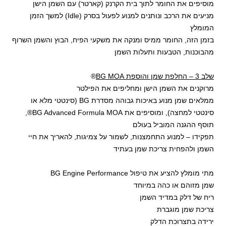
מוסיפים את החומר לתוך בית הקרנק (קארטר) עם השמן הישן
מניעים את הרכב ונותנים למנוע לפעול בסרק (Idle) למשך הזמן
המומלץ
בזמן הזה, החומר ממיס ומנקה את משקעי הפיח, הבוץ והשמן השרוף
מהבוכנות, הטבעות ותעלות השמן
שלב 3 – החלפת שמן והוספת BG MOA
®
מרוקנים את השמן הישן ומחליפים את הפילטר
ממלאים שמן מנוע באיכות גבוהה מסדרת BG (סינטטי מלא או
סינטטי למחצה), ומוסיפים את BG Advanced Formula MOA®,
תוסף ההגנה המוביל בעולם
תפקידו – למנוע התחמצנות, לשמור על צמיגות, להאריך את חיי
השמן ולהפחית צריכת שמן בעתיד
מתי מומלץ להציע את טיפול BG Engine Performance
שמן מזוהם או כהה במיוחד
ריח של דלק במדיד השמן
צריכת שמן מוגברת
ירידה בתצרוכת הדלק