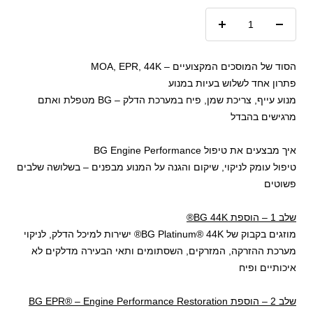
הקטנת
הגדל
כמות
כמות
הסוד של המוסכים המקצועיים – MOA, EPR, 44K
פתרון אחד לשלוש בעיות במנוע
מנוע עייף, צריכת שמן, פיח במערכת הדלק – BG מטפלת ואתם
מרגישים בהבדל
איך מבצעים את טיפול BG Engine Performance
טיפול עומק לניקוי, שיקום והגנה על המנוע מבפנים – בשלושה שלבים
פשוטים
שלב 1 – הוספת BG 44K®
מוזגים בקבוק של BG Platinum® 44K® ישירות למיכל הדלק, לניקוי
מערכת ההזרקה, המזרקים, השסתומים ותאי הבעירה מדלקים לא
איכותיים ופיח
שלב 2 – הוספת BG EPR® – Engine Performance Restoration