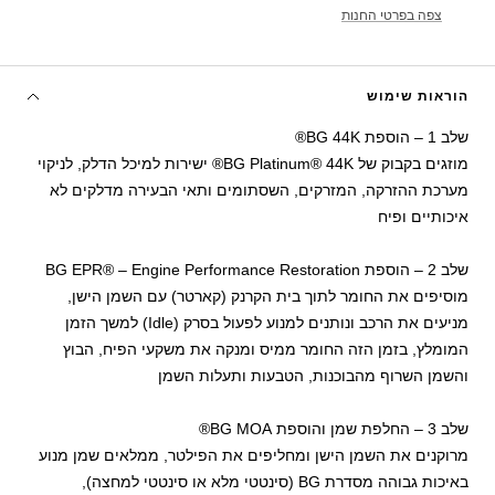
צפה בפרטי החנות
הוראות שימוש
שלב 1 – הוספת BG 44K®
מוזגים בקבוק של BG Platinum® 44K® ישירות למיכל הדלק, לניקוי
מערכת ההזרקה, המזרקים, השסתומים ותאי הבעירה מדלקים לא
איכותיים ופיח
שלב 2 – הוספת BG EPR® – Engine Performance Restoration
מוסיפים את החומר לתוך בית הקרנק (קארטר) עם השמן הישן,
מניעים את הרכב ונותנים למנוע לפעול בסרק (Idle) למשך הזמן
המומלץ, בזמן הזה החומר ממיס ומנקה את משקעי הפיח, הבוץ
והשמן השרוף מהבוכנות, הטבעות ותעלות השמן
שלב 3 – החלפת שמן והוספת BG MOA®
מרוקנים את השמן הישן ומחליפים את הפילטר, ממלאים שמן מנוע
באיכות גבוהה מסדרת BG (סינטטי מלא או סינטטי למחצה),